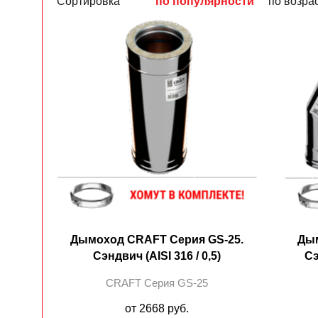
Сортировка
по популярности
по возра
Дымоход CRAFT Cерия GS-25.
Дым
Сэндвич (AISI 316 / 0,5)
Сэ
CRAFT Cерия GS-25
от 2668 руб.