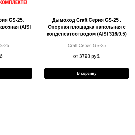
рия GS-25.
Дымоход Craft Cерия GS-25 .
возная (AISI
Опорная площадка напольная с
конденсатоотводом (AISI 316/0,5)
S-25
Craft Cерия GS-25
б.
от 3798 руб.
В корзину