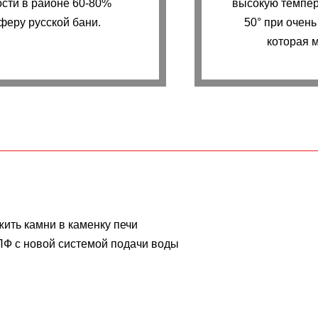
сти в районе 60-80%
высокую темпер
феру русской бани.
50° при очень
которая м
жить камни в каменку печи
Ф с новой системой подачи воды