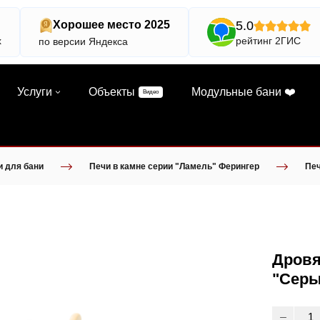
5.0
Хорошее место 2025
х
рейтинг 2ГИС
по версии Яндекса
Услуги
Объекты
Модульные бани ❤️
Видео
и для бани
Печи в камне серии "Ламель" Ферингер
Печ
Дровя
"Серы