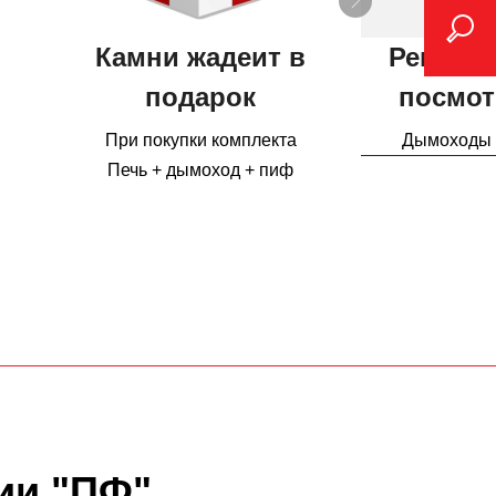
Камни жадеит в
Рекоме
подарок
посмот
При покупки комплекта
Дымоходы 
Печь + дымоход + пиф
ии "ПФ"