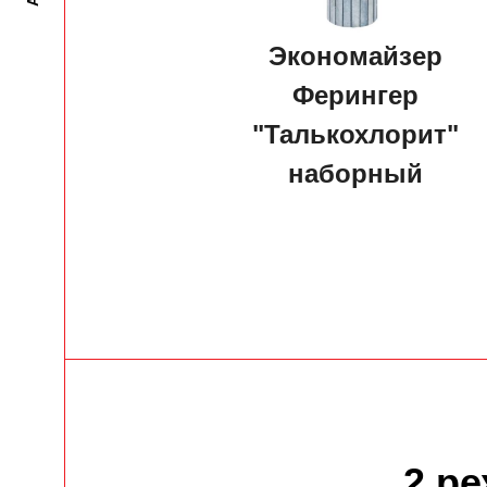
Экономайзер
Ферингер
"Талькохлорит"
наборный
2 р