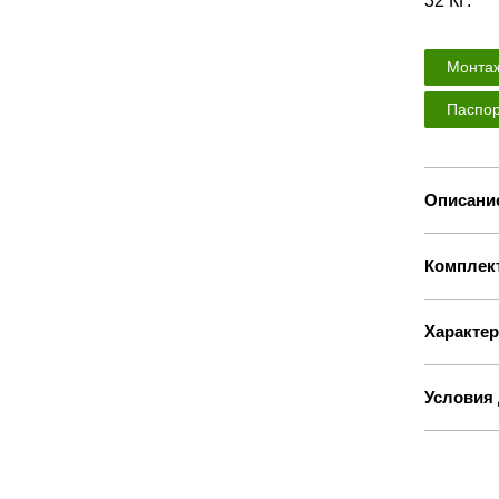
32 КГ.
Монтаж
Паспор
Описани
Комплек
Характер
Условия 