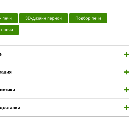
 печи
3D-дизайн парной
Подбор печи
т печи
е
тация
истики
доставки