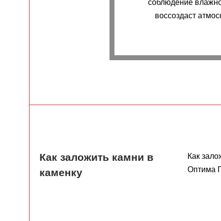
соблюдение влажно
воссоздаст атмос
Как заложить камни в
Как зало
Оптима П
каменку