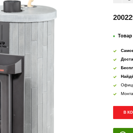
20022
Товар
Само
Доста
Беспл
Найдё
Офиц
Монта
В К