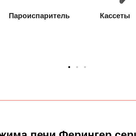
Пароиспаритель
Кассеты
ежима печи Ферингер сер