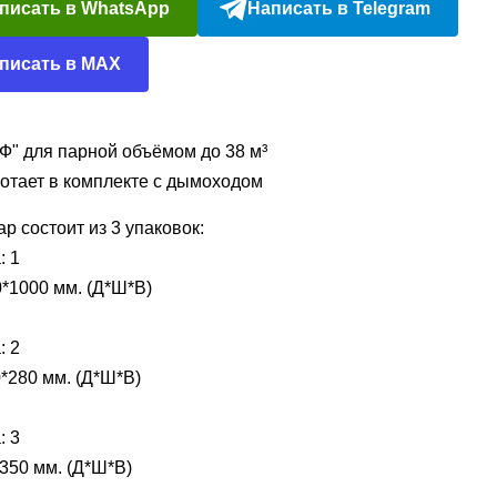
писать в WhatsApp
Написать в Telegram
писать в MAX
Ф" для парной объёмом до 38 м³
отает в комплекте с дымоходом
ар состоит из 3 упаковок:
: 1
*1000 мм. (Д*Ш*В)
: 2
*280 мм. (Д*Ш*В)
: 3
350 мм. (Д*Ш*В)