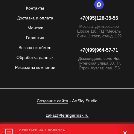
Контакты
Доставка и оплата
+7(495)128-35-55
Москва, Дмитровское
Монтаж
Шоссе 118, ТЦ "Мебель
Сити, 1 этаж, стенд 1.29
Гарантия
Возврат и обмен
+7(499)964-57-71
Обработка данных
Домодедово, село Ям,
Путейская улица 30, ТК
Реквизиты компании
Строй Аутлет, пав. 3\3
Создание сайта
- ArtSky Studio
zakaz@feringermsk.ru
Сайт носит информационный характер.
ОТВЕТЬТЕ НА 4 ВОПРОСА