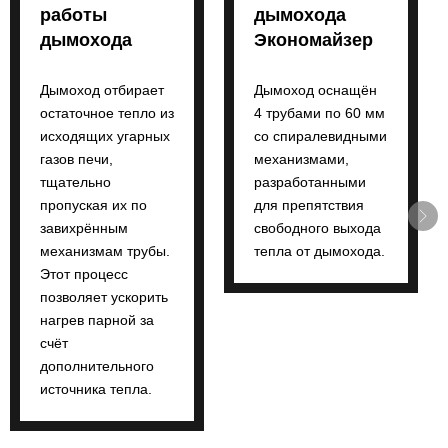
работы
дымохода
дымохода
Экономайзер
Дымоход отбирает
Дымоход оснащён
остаточное тепло из
4 трубами по 60 мм
исходящих угарных
со спиралевидными
газов печи,
механизмами,
тщательно
разработанными
пропуская их по
для препятствия
завихрённым
свободного выхода
механизмам трубы.
тепла от дымохода.
Этот процесс
позволяет ускорить
нагрев парной за
счёт
дополнительного
источника тепла.