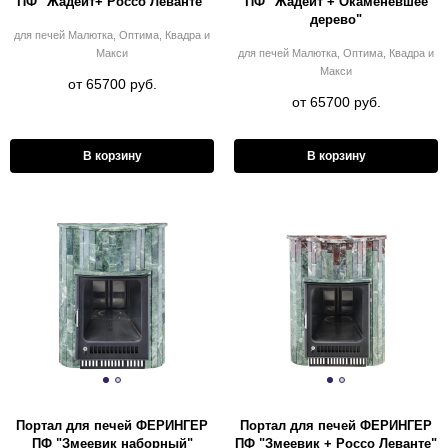
ПФ "Жадеит+ Россо Леванте"
ПФ "Жадеит + Окаменевшее
дерево"
для печей Малютка, Оптима, Квадра и
Макси
для печей Малютка, Оптима, Квадра и
Макси
от 65700 руб.
от 65700 руб.
В корзину
В корзину
Портал для печей ФЕРИНГЕР
Портал для печей ФЕРИНГЕР
ПФ "Змеевик наборный"
ПФ "Змеевик + Россо Леванте"