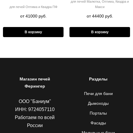
для печей Малютка, Оптима, Квадра и
для печей Оптима и Квадра ПФ
Макси
от 41000 руб.
от 44400 руб.
В корзину
В корзину
Магазин печей
Разделы
Ферингер
Печи для бани
ООО "Баниум"
Дымоходы
ИНН: 9724057110
Порталы
Работаем по всей
Фасады
России
Модульные бани