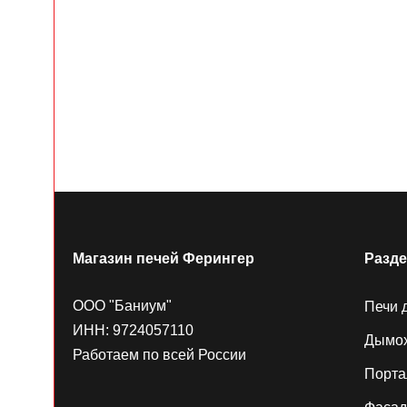
Магазин печей Ферингер
Разд
ООО "Баниум"
Печи 
ИНН: 9724057110
Дымо
Работаем по всей России
Порт