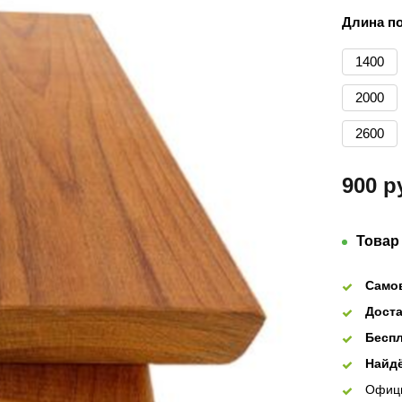
Длина по
1400
2000
2600
900 р
Товар
Само
Доста
Беспл
Найдё
Офиц