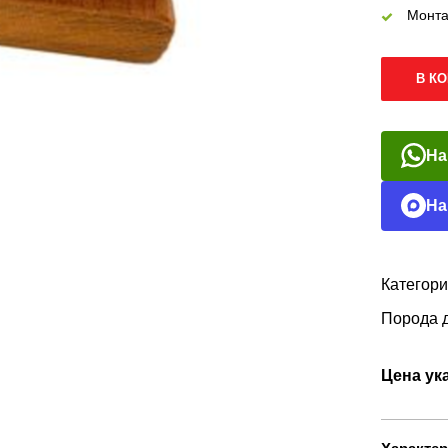
Монта
В К
На
На
Категори
Порода 
Цена ука