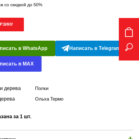
ж со скидкой до 50%
ОРЗИНУ
писать в WhatsApp
Написать в Telegram
писать в MAX
и дерева
Полки
дерева
Ольха Термо
зана за 1 шт.