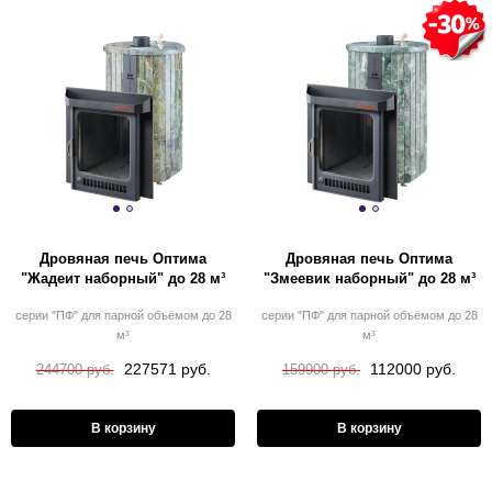
Дровяная печь Оптима
Дровяная печь Оптима
"Жадеит наборный" до 28 м³
"Змеевик наборный" до 28 м³
серии "ПФ" для парной объёмом до 28
серии "ПФ" для парной объёмом до 28
м³
м³
227571 руб.
112000 руб.
244700 руб.
159900 руб.
В корзину
В корзину