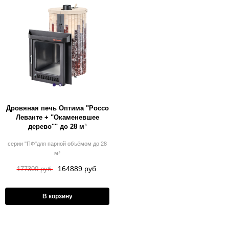
Дровяная печь Оптима "Россо
Леванте + "Окаменевшее
дерево"" до 28 м³
серии "ПФ"для парной объёмом до 28
м³
164889 руб.
177300 руб.
В корзину