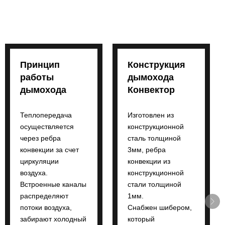
Принцип
Конструкция
работы
дымохода
дымохода
Конвектор
Теплопередача
Изготовлен из
осуществляется
конструкционной
через ребра
сталь толщиной
конвекции за счет
3мм, ребра
циркуляции
конвекции из
воздуха.
конструкционной
Встроенные каналы
стали толщиной
распределяют
1мм.
потоки воздуха,
Снабжен шибером,
забирают холодный
который