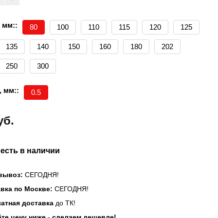
 мм::
80
100
110
115
120
125
135
140
150
160
180
202
250
300
 мм::
0.5
уб.
 есть в наличии
вывоз:
СЕГОДНЯ!
вка по Москве:
СЕГОДНЯ!
атная доставка
до ТК!
те цену ниже - сделаем дешевле!