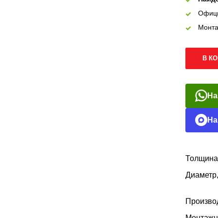
Офиц
Монта
В К
На
На
Толщина
Диаметр
Произво
Монтажн