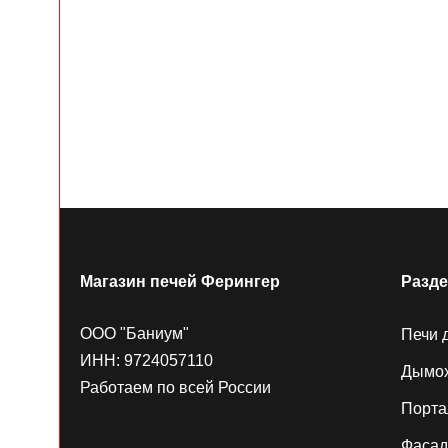
Магазин печей Ферингер
Разд
ООО "Баниум"
Печи 
ИНН: 9724057110
Дымо
Работаем по всей России
Порт
Фаса