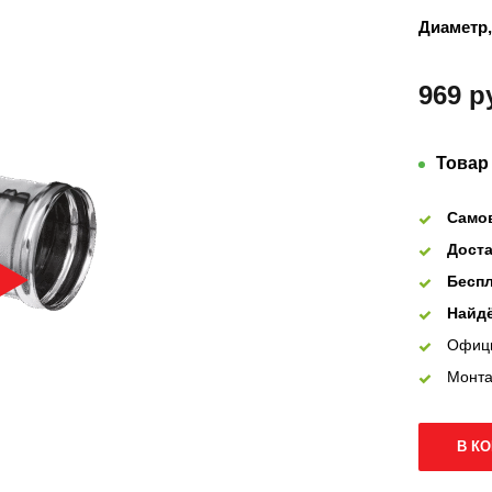
Диаметр,
969 р
Товар
Само
Доста
Беспл
Найдё
Офиц
Монта
В К