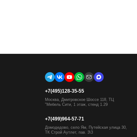
+7(495)128-35-55
Москва, Дмитровское Шоссе 118, ТЦ
"Мебель Сити, 1 этаж, стенд 1.29
+7(499)964-57-71
Домодедово, село Ям, Путейская улица 30,
ТК Строй Аутлет, пав. 3\3