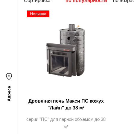
Сортировка
по популярности
по возра
Новинка
Адреса
Дровяная печь Макси ПС кожух
"Лайн" до 38 м³
серии "ПC" для парной объёмом до 38
м³