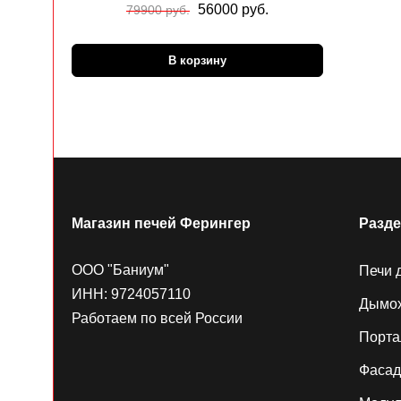
56000 руб.
79900 руб.
В корзину
Магазин печей Ферингер
Разд
ООО "Баниум"
Печи 
ИНН: 9724057110
Дымо
Работаем по всей России
Порт
Фаса