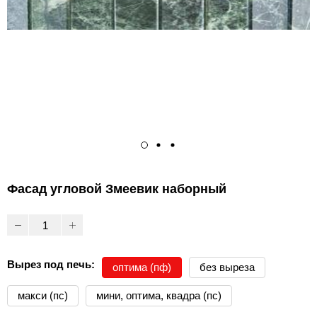
Фасад угловой Змеевик наборный
Вырез под печь:
оптима (пф)
без выреза
макси (пс)
мини, оптима, квадра (пс)