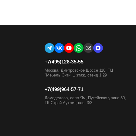
+7(495)128-35-55
Москва, Дмитровское Шоссе 118, ТЦ
"Мебель Сити, 1 этаж, стенд 1.29
+7(499)964-57-71
Домодедово, село Ям, Путейская улица 30,
ТК Строй Аутлет, пав. 3\3