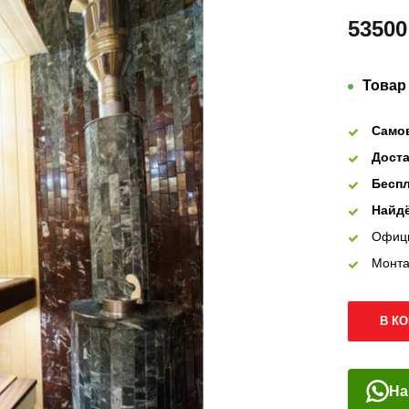
53500
Товар
Само
Доста
Беспл
Найдё
Офиц
Монта
В К
На