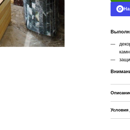
На
Выполня
деко
камн
защи
Внимани
Описани
Условия 