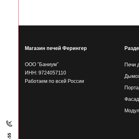
Магазин печей Ферингер
Разд
ООО "Баниум"
Печи 
ИНН: 9724057110
Дымо
Работаем по всей России
Порт
Фаса
Модул