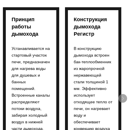
Принцип
Конструкция
работы
дымохода
дымохода
Регистр
Устанавливается на
В конструкцию
стартовый участок
дымохода встроен
печи, предназначен
бак-теплообменник
для нагрева воды
из жаропрочной
для душевых и
нержавеющей
банных
стали толщиной 1
помещений.
мм. Эффективно
Встроенные каналы
использует
распределяют
отходящее тепло от
потоки воздуха,
печи, он нагревает
забирая холодный
воду и
воздух в нижней
обеспечивает
части дымохода,
конвекцию воздуха