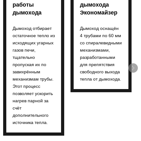
работы
дымохода
дымохода
Экономайзер
Дымоход отбирает
Дымоход оснащён
остаточное тепло из
4 трубами по 60 мм
исходящих угарных
со спиралевидными
газов печи,
механизмами,
тщательно
разработанными
пропуская их по
для препятствия
завихрённым
свободного выхода
механизмам трубы.
тепла от дымохода.
Этот процесс
позволяет ускорить
нагрев парной за
счёт
дополнительного
источника тепла.