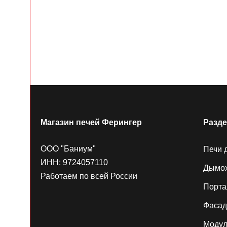
Магазин печей Ферингер
Разд
ООО "Баниум"
Печи 
ИНН: 9724057110
Дымо
Работаем по всей России
Порт
Фаса
Модул