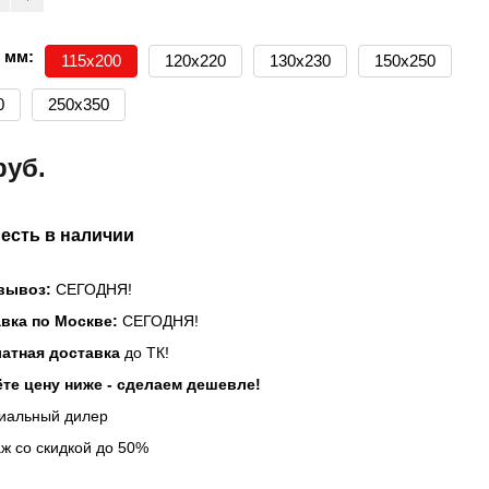
 мм:
115х200
120х220
130х230
150х250
0
250х350
руб.
 есть в наличии
вывоз:
СЕГОДНЯ!
вка по Москве:
СЕГОДНЯ!
атная доставка
до ТК!
те цену ниже - сделаем дешевле!
иальный дилер
ж со скидкой до 50%