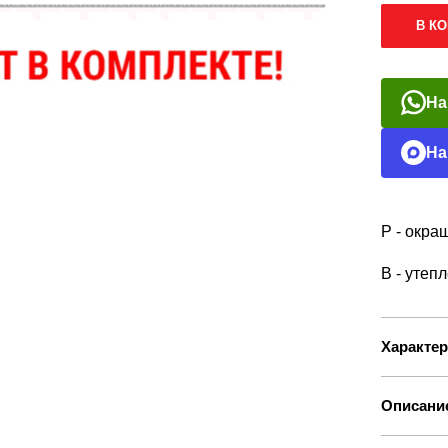
В К
На
На
Р - окр
B - утеп
Характер
Описани