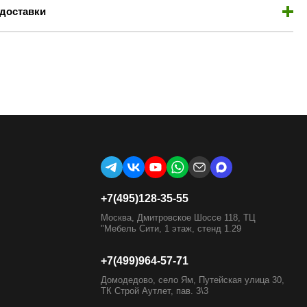
доставки
+7(495)128-35-55
Москва, Дмитровское Шоссе 118, ТЦ
"Мебель Сити, 1 этаж, стенд 1.29
+7(499)964-57-71
Домодедово, село Ям, Путейская улица 30,
ТК Строй Аутлет, пав. 3\3