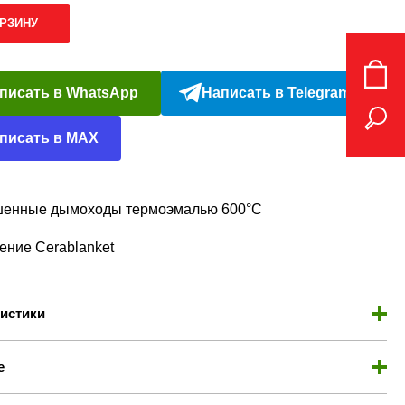
ОРЗИНУ
писать в WhatsApp
Написать в Telegram
писать в MAX
ашенные дымоходы термоэмалью 600°С
ление Cerablanket
истики
е