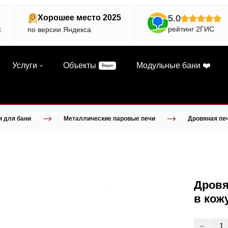
5.0
Хорошее место 2025
х
рейтинг 2ГИС
по версии Яндекса
Услуги
Объекты
Модульные бани ❤️
Видео
и для бани
Металлические паровые печи
Дровяная пе
Дровя
в кож