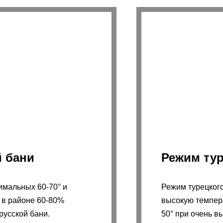
й бани
Режим ту
имальных 60-70° и
Режим турецког
 в районе 60-80%
высокую темпера
русской бани.
50° при очень в