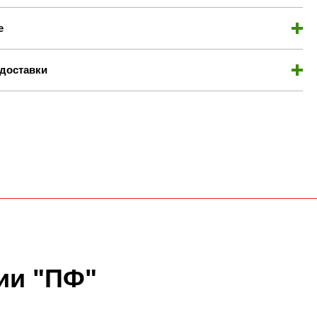
е
доставки
ии "ПФ"