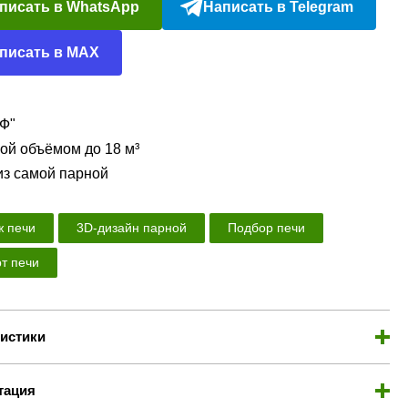
писать в WhatsApp
Написать в Telegram
писать в MAX
ПФ"
ой объёмом до 18 м³
из самой парной
 печи
3D-дизайн парной
Подбор печи
т печи
истики
тация