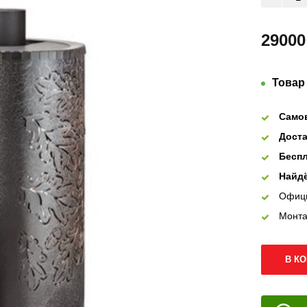
29000
Товар
Само
Доста
Беспл
Найдё
Офиц
Монта
В К