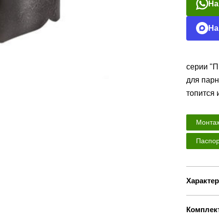
На
На
серии "
для парн
топится 
Монтаж
Паспор
Характер
Комплек