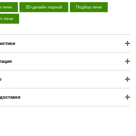
 печи
3D-дизайн парной
Подбор печи
т печи
истики
тация
е
доставки