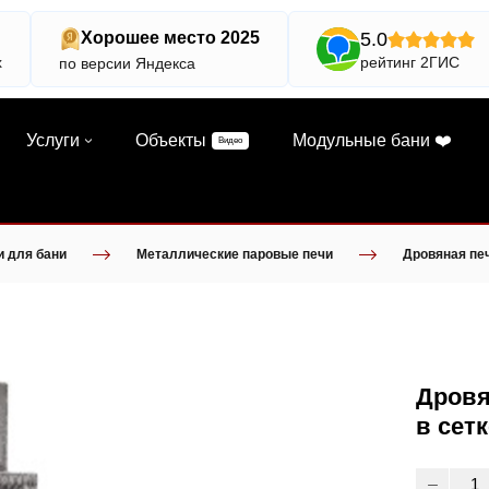
5.0
Хорошее место 2025
х
рейтинг 2ГИС
по версии Яндекса
Услуги
Объекты
Модульные бани ❤️
Видео
и для бани
Металлические паровые печи
Дровяная печ
Дровя
в сетк