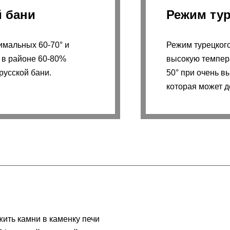
й бани
Режим ту
имальных 60-70° и
Режим турецког
 в районе 60-80%
высокую темпера
русской бани.
50° при очень в
которая может д
жить камни в каменку печи