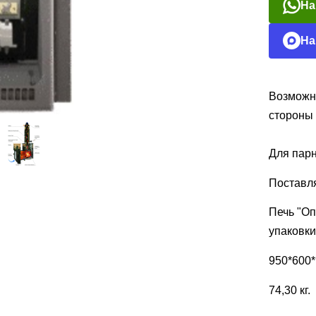
На
На
Возможно
стороны
Для парн
Поставля
Печь "Оп
упаковки
950*600*
74,30 кг.