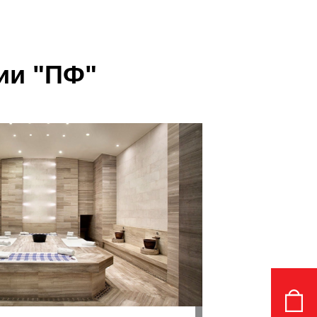
ии "ПФ"