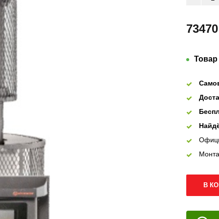
73470
Товар
Само
Доста
Беспл
Найдё
Офиц
Монта
В К