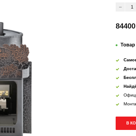
84400
Товар
Само
Доста
Беспл
Найдё
Офиц
Монта
В К