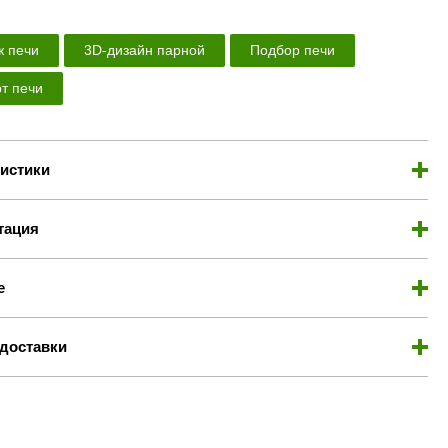
 печи
3D-дизайн парной
Подбор печи
т печи
истики
тация
е
доставки