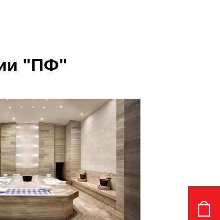
ии "ПФ"