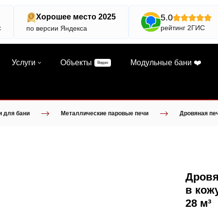
5.0
Хорошее место 2025
х
рейтинг 2ГИС
по версии Яндекса
Услуги
Объекты
Модульные бани ❤️
Видео
и для бани
Металлические паровые печи
Дровяная печ
Дровя
в кож
28 м³