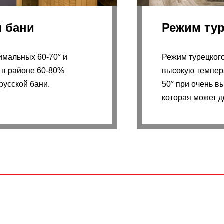
й бани
Режим ту
имальных 60-70° и
Режим турецког
 в районе 60-80%
высокую темпера
русской бани.
50° при очень в
которая может д