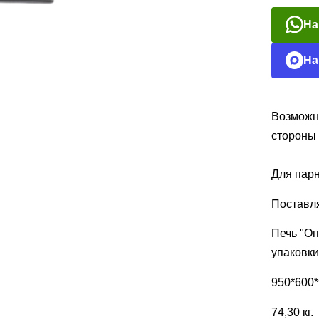
На
На
Возможно
стороны
Для парн
Поставля
Печь "Оп
упаковки
950*600*
74,30 кг.